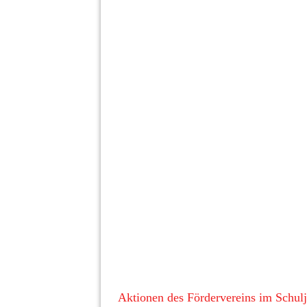
20231122_160207_resized_1
20231122_160424_resized_1
20231122_153418_resized
20231122_154646_resized
Aktionen des Fördervereins im Schulj