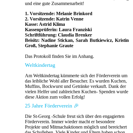
und eine gute Zusammenarbeit!
1. Vorsitzende: Melanie Brinkord
2. Vorsitzende: Katrin Venne
Kasse: Astrid Klima
Kassenprüferin: Laura Franziski
Schriftführung: Claudia Brenker
Beisitz: Nadine Stickan, Sarah Butkiewicz, Kristin
Groß, Stephanie Graute
Das Protokoll finden Sie im Anhang.
Weltkindertag
Am Weltkindertag kümmerte sich der Förderverein um
das leibliche Wohl aller Besucher. Es wurden Kuchen,
Muffins, Bockwurst und Getränke verkauft. Dank der
vielen Helfer und zahlreichen Kuchen- Spenden wurde
diese Aktion zum vollen Erfolg!
25 Jahre Förderverein 🎉
Die St-Georg -Schule freut sich über den engagierten
Förderverein. Immer wieder macht er besondere
Projekte und Mitmachaktionen möglich und bereichert
das Schulleben. Viele Kinder und Eltern haben schon